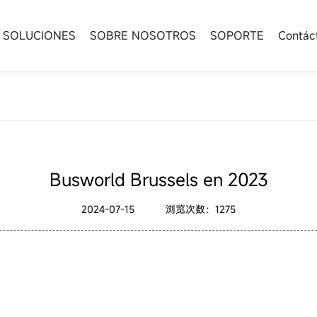
PRODUCTOS
SOLUCIONES
SOBRE NOSOTROS
S
SISTEMA DE INFORMACIÓN
Cultura de la empresa
Contáctenos
CONTROLADOR Y OBU
Foto de la empresa
Mensaje
AL PASAJERO
Busworld Brussels en 2023
2024-07-15
浏览次数：1275